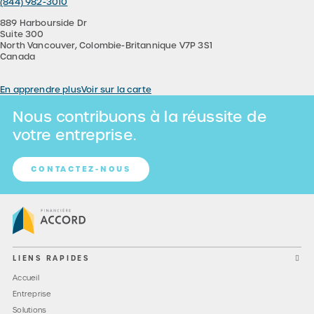
(844) 982-3010
889 Harbourside Dr
Suite 300
North Vancouver, Colombie-Britannique V7P 3S1
Canada
En apprendre plus
Voir sur la carte
Nous contribuons à la réussite de
votre entreprise.
CONTACTEZ-NOUS
LIENS RAPIDES
Accueil
Entreprise
Solutions