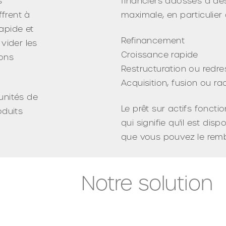
s
financiers adossés à des 
ffrent à
maximale, en particulier
apide et
Refinancement
 vider les
Croissance rapide
ions
Restructuration ou redr
Acquisition, fusion ou ra
unités de
Le prêt sur actifs fonct
oduits
qui signifie qu'il est di
que vous pouvez le remb
Notre solution