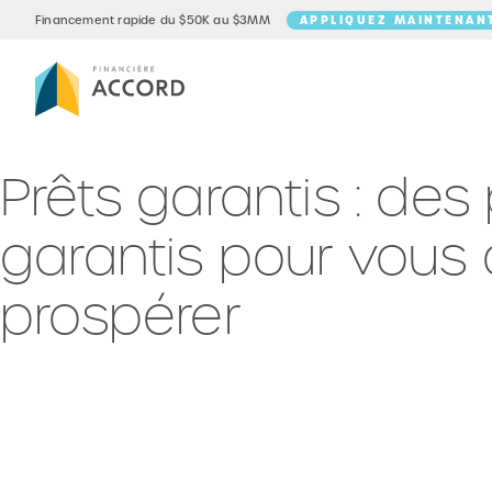
APPLIQUEZ MAINTENAN
Financement rapide du $50K au $3MM
Prêts garantis : des
garantis pour vous 
prospérer