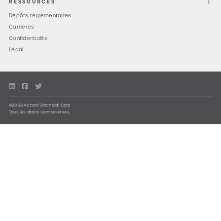
RESSOURCES
Dépôts réglementaires
Carrières
Confidentialité
Légal
©2026 Accord Financial Corp.
Tous les droits sont réservés.