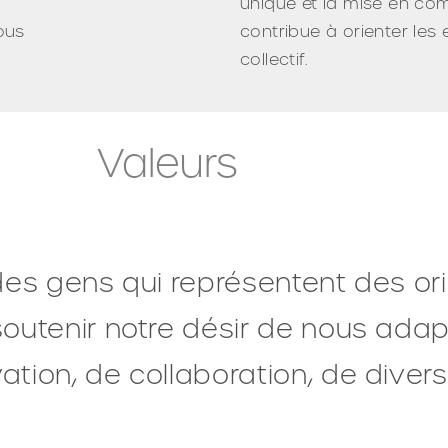
unique et la mise en c
ous
contribue à orienter les e
collectif.
Valeurs
 des gens qui représentent des or
soutenir notre désir de nous ada
tion, de collaboration, de diversi