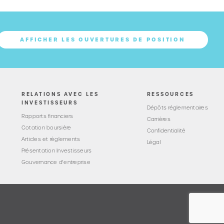
AFFICHER LES OUVERTURES DE POSITION
RELATIONS AVEC LES
RESSOURCES
INVESTISSEURS
Dépôts réglementaires
Rapports financiers
Carrières
Cotation boursière
Confidentialité
Articles et règlements
Légal
Présentation Investisseurs
Gouvernance d'entreprise