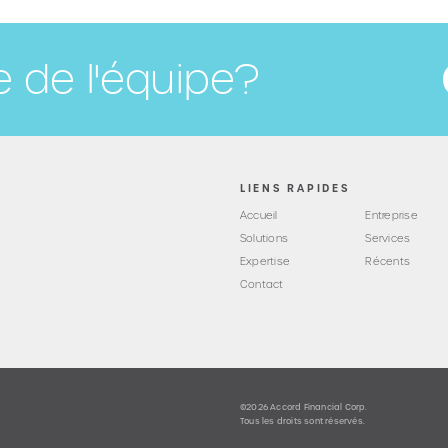
ie de l'équipe?
LIENS RAPIDES
Accueil
Entreprise
Solutions
Services
Expertise
Récents
Contact
©2026 Accord Financial Corp.
Tous les droits sont réservés.