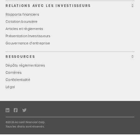
RELATIONS AVEC LES INVESTISSEURS
Rapports financiers
Cotation boursière
Articles et règlements
Présentation Investisseurs
Gouvernance d'entreprise
RESSOURCES
Dépôts réglementaires
Carrières
Confidentialité
Légal
©2026 Accord Financial Corp.
Tous les droits sont réservés.