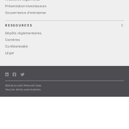
Présentation Investisseurs
Gouvernance d'entreprise
RESSOURCES
Dépôts réglementaires
Carrières
Confidentialité
Légal
©2026 Accord Financial Corp.
Tous les droits sont réservés.